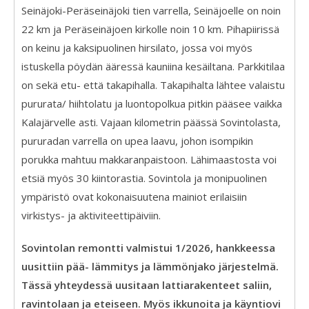
Seinäjoki-Peräseinäjoki tien varrella, Seinäjoelle on noin
22 km ja Peräseinäjoen kirkolle noin 10 km. Pihapiirissä
on keinu ja kaksipuolinen hirsilato, jossa voi myös
istuskella pöydän ääressä kauniina kesäiltana. Parkkitilaa
on sekä etu- että takapihalla. Takapihalta lähtee valaistu
pururata/ hiihtolatu ja luontopolkua pitkin pääsee vaikka
Kalajärvelle asti. Vajaan kilometrin päässä Sovintolasta,
pururadan varrella on upea laavu, johon isompikin
porukka mahtuu makkaranpaistoon. Lähimaastosta voi
etsiä myös 30 kiintorastia. Sovintola ja monipuolinen
ympäristö ovat kokonaisuutena mainiot erilaisiin
virkistys- ja aktiviteettipäiviin.
Sovintolan remontti valmistui 1/2026, hankkeessa
uusittiin pää- lämmitys ja lämmönjako järjestelmä.
Tässä yhteydessä uusitaan lattiarakenteet saliin,
ravintolaan ja eteiseen. Myös ikkunoita ja käyntiovi