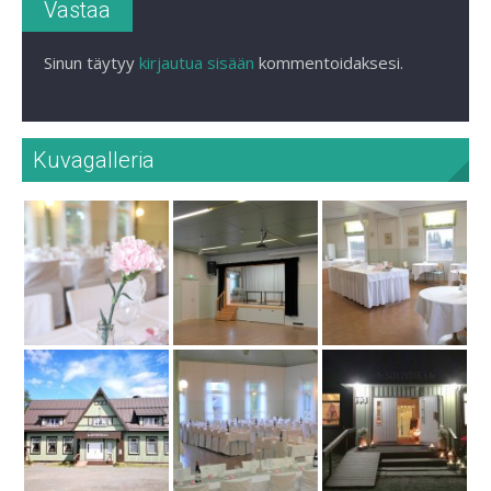
Vastaa
Sinun täytyy
kirjautua sisään
kommentoidaksesi.
Kuvagalleria