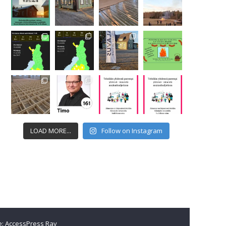
LOAD MORE...
Follow on Instagram
sto v.2026 (2027)
Yhteystiedot
Jäsenmaksu 2026
e:
AccessPress Ray