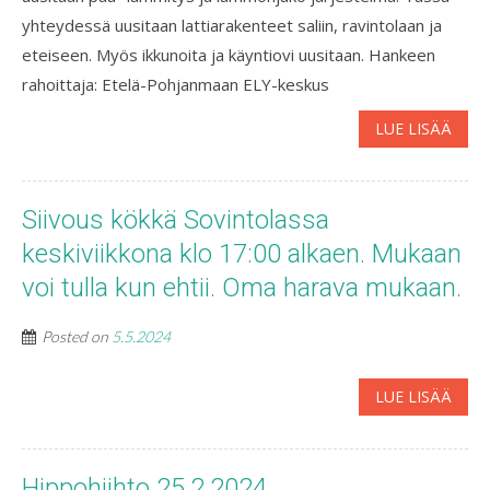
yhteydessä uusitaan lattiarakenteet saliin, ravintolaan ja
eteiseen. Myös ikkunoita ja käyntiovi uusitaan. Hankeen
rahoittaja: Etelä-Pohjanmaan ELY-keskus
LUE LISÄÄ
Siivous kökkä Sovintolassa
keskiviikkona klo 17:00 alkaen. Mukaan
voi tulla kun ehtii. Oma harava mukaan.
Posted on
5.5.2024
LUE LISÄÄ
Hippohiihto 25.2.2024