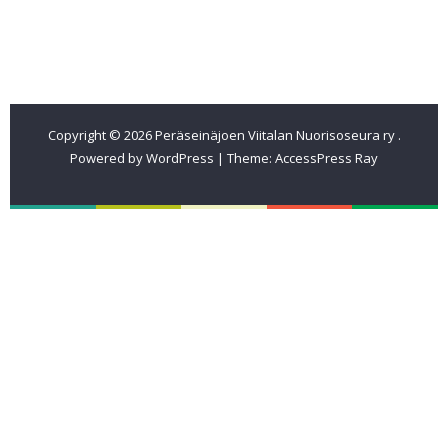
Etusivu
Pitopalveluita
Tilat
Ajankohtaista
Pohjapiirros
Tapahtumakalenteri
Sähköt
Tilat
Varustus
Hinnasto v.2026 (2027)
Yhteystiedot
Jäsenmaksu 2026
Kiintorastit
Copyright © 2026
Peräseinäjoen Viitalan Nuorisoseura ry
.
Powered by WordPress
|
Theme:
AccessPress Ray