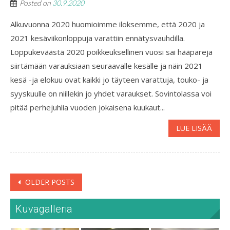
Posted on
30.9.2020
Alkuvuonna 2020 huomioimme iloksemme, että 2020 ja
2021 kesäviikonloppuja varattiin ennätysvauhdilla.
Loppukeväästä 2020 poikkeuksellinen vuosi sai hääpareja
siirtämään varauksiaan seuraavalle kesälle ja näin 2021
kesä -ja elokuu ovat kaikki jo täyteen varattuja, touko- ja
syyskuulle on niillekin jo yhdet varaukset. Sovintolassa voi
pitää perhejuhlia vuoden jokaisena kuukaut...
LUE LISÄÄ
Posts
OLDER POSTS
navigation
Kuvagalleria