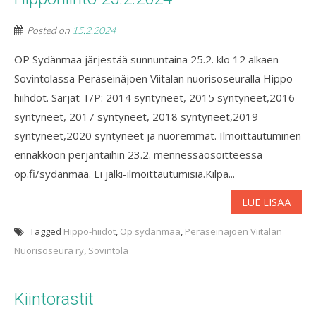
Posted on
15.2.2024
OP Sydänmaa järjestää sunnuntaina 25.2. klo 12 alkaen
Sovintolassa Peräseinäjoen Viitalan nuorisoseuralla Hippo-
hiihdot. Sarjat T/P: 2014 syntyneet, 2015 syntyneet,2016
syntyneet, 2017 syntyneet, 2018 syntyneet,2019
syntyneet,2020 syntyneet ja nuoremmat. Ilmoittautuminen
ennakkoon perjantaihin 23.2. mennessäosoitteessa
op.fi/sydanmaa. Ei jälki-ilmoittautumisia.Kilpa...
LUE LISÄÄ
Tagged
Hippo-hiidot
,
Op sydänmaa
,
Peräseinäjoen Viitalan
Nuorisoseura ry
,
Sovintola
Kiintorastit