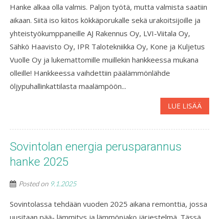
Hanke alkaa olla valmis. Paljon työtä, mutta valmista saatiin
aikaan. Siitä iso kiitos kökkäporukalle sekä urakoitsijoille ja
yhteistyökumppaneille AJ Rakennus Oy, LVI-Viitala Oy,
Sähkö Haavisto Oy, IPR Talotekniikka Oy, Kone ja Kuljetus
Vuolle Oy ja lukemattomille muillekin hankkeessa mukana
olleille! Hankkeessa vaihdettiin päälämmönlähde
öljypuhallinkattilasta maalämpöön...
LUE LISÄÄ
Sovintolan energia perusparannus
hanke 2025
Posted on
9.1.2025
Sovintolassa tehdään vuoden 2025 aikana remonttia, jossa
uusitaan pää- lämmitys ja lämmönjako järjestelmä. Tässä