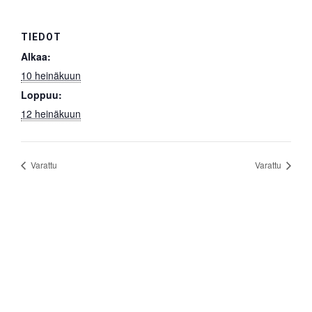
TIEDOT
Alkaa:
10 heinäkuun
Loppuu:
12 heinäkuun
Varattu
Varattu
Etusivu
Pitopalveluita
Tilat
Ajankohtaista
Pohjapiirros
Tapahtumakalenteri
Sähköt
Tilat
Varustus
Hinnasto v.2026 (2027)
Yhteystiedot
Jäsenmaksu 2026
Kiintorastit