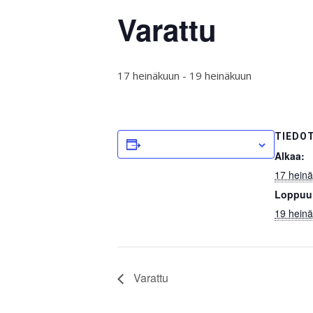
Varattu
17 heinäkuun
-
19 heinäkuun
TIEDO
LISÄÄ KALENTERIIN
Alkaa:
17 hein
Loppuu
19 hein
Varattu