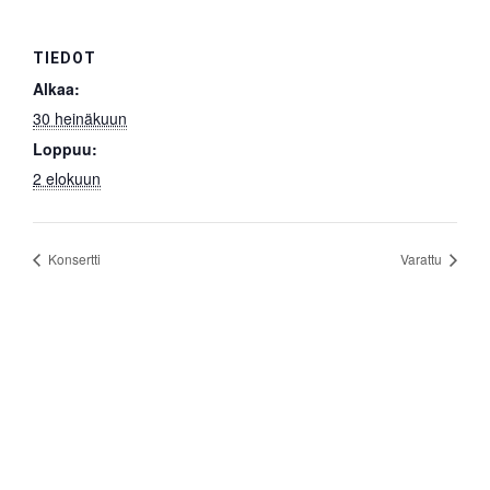
TIEDOT
Alkaa:
30 heinäkuun
Loppuu:
2 elokuun
Konsertti
Varattu
Etusivu
Pitopalveluita
Tilat
Ajankohtaista
Pohjapiirros
Tapahtumakalenteri
Sähköt
Tilat
Varustus
Hinnasto v.2026 (2027)
Yhteystiedot
Jäsenmaksu 2026
Kiintorastit