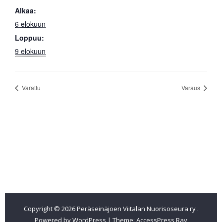
Alkaa:
6 elokuun
Loppuu:
9 elokuun
Varattu
Varaus
Etusivu
Pitopalveluita
Tilat
Ajankohtaista
Pohjapiirros
Tapahtumakalenteri
Sähköt
Tilat
Varustus
Hinnasto v.2026 (2027)
Yhteystiedot
Jäsenmaksu 2026
Kiintorastit
Copyright © 2026
Peräseinäjoen Viitalan Nuorisoseura ry
.
Powered by WordPress
|
Theme:
AccessPress Ray