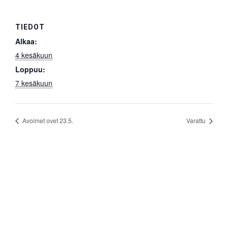
TIEDOT
Alkaa:
4 kesäkuun
Loppuu:
7 kesäkuun
Avoimet ovet 23.5.
Varattu
Etusivu
Pitopalveluita
Tilat
Ajankohtaista
Pohjapiirros
Tapahtumakalenteri
Sähköt
Tilat
Varustus
Hinnasto v.2026 (2027)
Yhteystiedot
Jäsenmaksu 2026
Kiintorastit