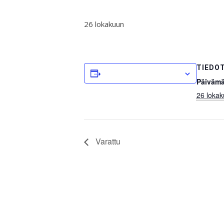
26 lokakuun
TIEDO
LISÄÄ KALENTERIIN
Päivämä
26 loka
Varattu
Etusivu
Pitopalveluita
Tilat
Ajankohtaista
Poh