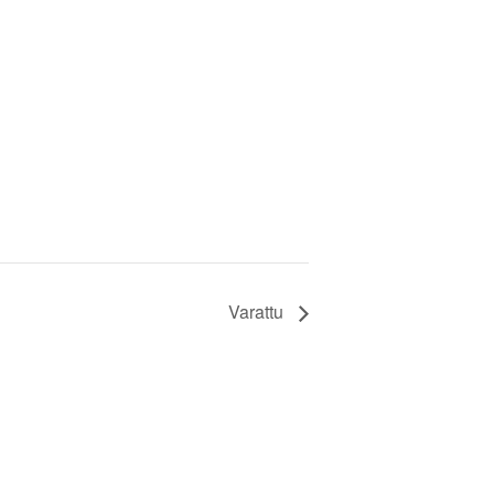
Varattu
sto v.2026 (2027)
Yhteystiedot
Jäsenmaksu 2026