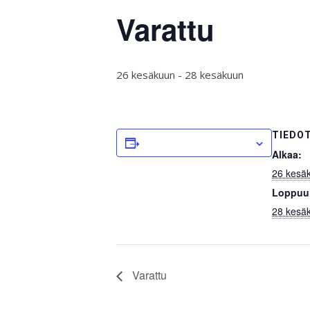
Varattu
26 kesäkuun
-
28 kesäkuun
TIEDO
LISÄÄ KALENTERIIN
Alkaa:
26 kesä
Loppuu
28 kesä
Varattu