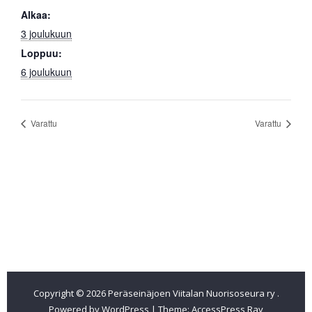
Alkaa:
3 joulukuun
Loppuu:
6 joulukuun
Varattu
Varattu
Etusivu
Pitopalveluita
Tilat
Ajankohtaista
Pohjapiirros
Tapahtumakalenteri
Sähköt
Tilat
Varustus
Hinnasto v.2026 (2027)
Yhteystiedot
Jäsenmaksu 2026
Kiintorastit
Copyright © 2026
Peräseinäjoen Viitalan Nuorisoseura ry
.
Powered by WordPress
|
Theme:
AccessPress Ray